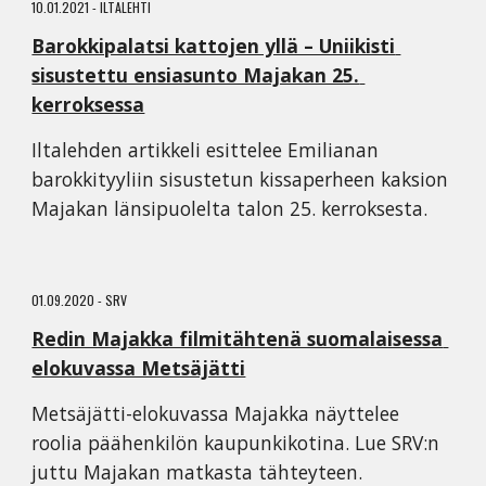
10.01.2021 - ILTALEHTI
Barokkipalatsi kattojen yllä – Uniikisti 
sisustettu ensiasunto Majakan 25. 
kerroksessa
Iltalehden artikkeli esittelee Emilianan 
barokkityyliin sisustetun kissaperheen kaksion 
Majakan länsipuolelta talon 25. kerroksesta.
01.09.2020 - SRV
Redin Majakka filmitähtenä suomalaisessa 
elokuvassa Metsäjätti
Metsäjätti-elokuvassa Majakka näyttelee 
roolia päähenkilön kaupunkikotina. Lue SRV:n 
juttu Majakan matkasta tähteyteen.